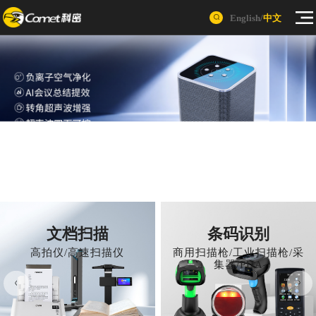
English
/
中文
屏蔽/干扰
办公门锁
户外装备
文档扫描
条码识别
信号屏蔽器/防录
玻璃门锁/门禁
高清可视探鱼
高拍仪/高速扫描仪
商用扫描枪/工业扫描枪/采
音屏蔽器
集器/PDA