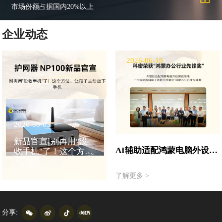
市场份额占据国内20%以上
企业动态
2026-07-27
2026-06-18
2026-08-03
新品官宣||别再用"没
科密携手华为擎云｜高拍仪
AI辅助适配鸿蒙电脑外设实
收手机"了！这个方
正式接入鸿蒙系统，赋能政
践落地--科密数科电子有限
法，让孩子主动放下
了解更多 >
务国产化建设
公司荣获”鸿蒙办公行业先
手机
了解更多 >
了解更多 >
锋奖“
分享: